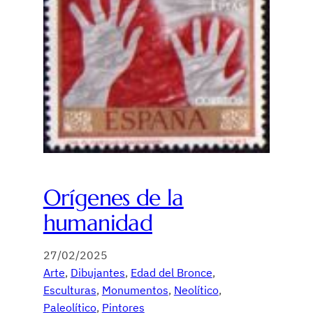
Orígenes de la
humanidad
27/02/2025
Arte
, 
Dibujantes
, 
Edad del Bronce
, 
Esculturas
, 
Monumentos
, 
Neolítico
, 
Paleolítico
, 
Pintores